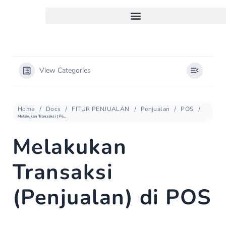
View Categories
Home
Docs
FITUR PENJUALAN
Penjualan
POS
Melakukan Transaksi (Penjualan) di POS
Melakukan
Transaksi
(Penjualan) di POS