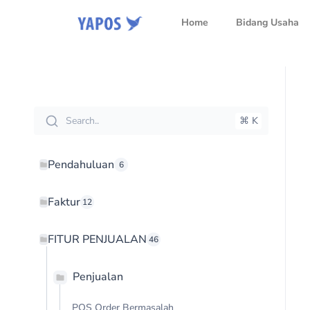
Home
Bidang Usaha
Search..
⌘ K
Pendahuluan
6
Faktur
12
FITUR PENJUALAN
46
Penjualan
POS Order Bermasalah