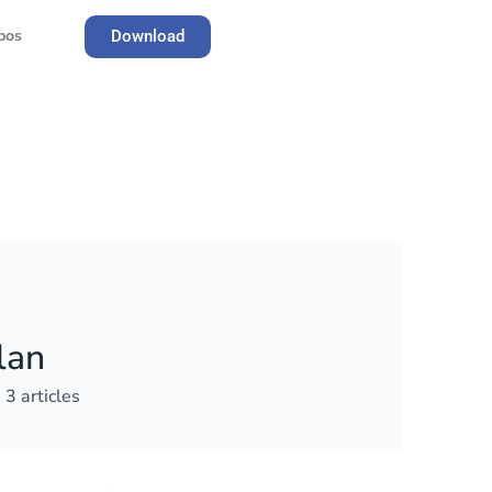
pos
Download
Register
lan
|
3 articles