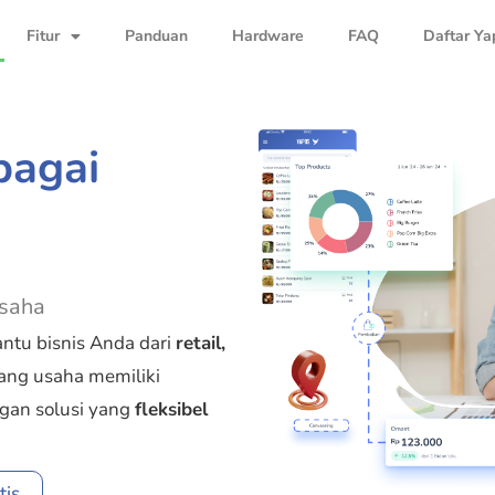
Fitur
Panduan
Hardware
FAQ
Daftar Ya
bagai
usaha
tu bisnis Anda dari
retail,
dang usaha memiliki
ngan solusi yang
fleksibel
tis