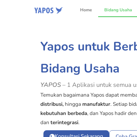
Home
Bidang Usaha
Yapos untuk Ber
Bidang Usaha
YAPOS
– 1 Aplikasi untuk semua 
Temukan bagaimana Yapos dapat memban
distribusi,
hingga
manufaktur
. Setiap bi
kebutuhan berbeda
, dan Yapos hadir de
dan
terintegrasi
.
Konsultasi Sekarang
Coba Gra