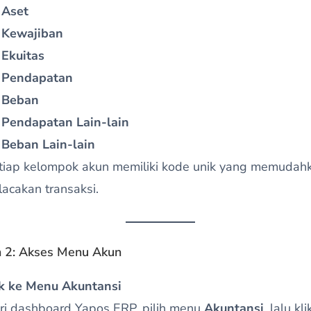
Aset
Kewajiban
Ekuitas
Pendapatan
Beban
Pendapatan Lain-lain
Beban Lain-lain
tiap kelompok akun memiliki kode unik yang memudah
lacakan transaksi.
 2: Akses Menu Akun
k ke Menu Akuntansi
ri dashboard Yapos ERP, pilih menu
Akuntansi
, lalu kli