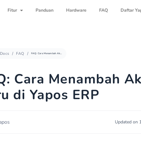
Fitur
Panduan
Hardware
FAQ
Daftar Ya
Docs
FAQ
FAQ: Cara Menambah Akun Baru di Yapos ERP
Q: Cara Menambah A
u di Yapos ERP
apos
Updated on 