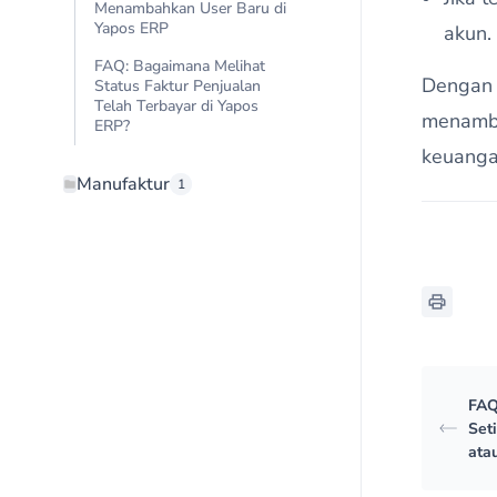
Menambahkan User Baru di
Yapos ERP
akun.
FAQ: Bagaimana Melihat
Dengan 
Status Faktur Penjualan
Telah Terbayar di Yapos
menamba
ERP?
keuangan
Manufaktur
1
FAQ
Set
ata