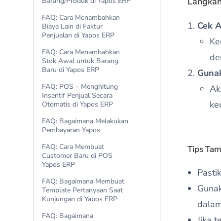
Langkah
Barang/Produk di Yapos ERP
FAQ: Cara Menambahkan
Cek A
Biaya Lain di Faktur
Penjualan di Yapos ERP
Ke
FAQ: Cara Menambahkan
de
Stok Awal untuk Barang
Baru di Yapos ERP
Gunak
FAQ: POS – Menghitung
Ak
Insentif Penjual Secara
ke
Otomatis di Yapos ERP
FAQ: Bagaimana Melakukan
Pembayaran Yapos
FAQ: Cara Membuat
Tips Ta
Customer Baru di POS
Yapos ERP
Pasti
FAQ: Bagaimana Membuat
Gunak
Template Pertanyaan Saat
Kunjungan di Yapos ERP
dalam
FAQ: Bagaimana
Jika 