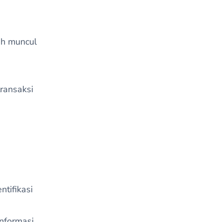
ah muncul
ransaksi
tifikasi
informasi