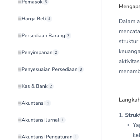
Pemasok
5
Mengapa
Harga Beli
4
Dalam a
mencata
Persediaan Barang
7
struktu
keuanga
Penyimpanan
2
aktivita
Penyesuaian Persediaan
3
menamba
Kas & Bank
2
Langkah
Akuntansi
1
Struk
Akuntansi Jurnal
1
Ya
ke
Akuntansi Pengaturan
1