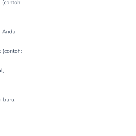
 (contoh:
u Anda
 (contoh:
l,
 baru.