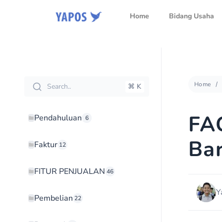
Home
Bidang Usaha
Home
Search..
⌘ K
FA
Pendahuluan
6
Bar
Faktur
12
FITUR PENJUALAN
46
Y
Pembelian
22