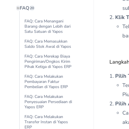
su
FAQ
20
Klik 
FAQ: Cara Menangani
Te
Barang dengan Lebih dari
Satu Satuan di Yapos
ba
FAQ: Cara Memasukkan
Saldo Stok Awal di Yapos
FAQ: Cara Merekap Biaya
Langkah 
Pengiriman/Ongkos Kirim
Pihak Ketiga di Yapos ERP
Pilih
FAQ: Cara Melakukan
Pembayaran Faktur
Te
Pembelian di Yapos ERP
Pi
FAQ: Cara Melakukan
Penyesuaian Persediaan di
Pilih
Yapos ERP
Ca
FAQ: Cara Melakukan
ak
Transfer Instan di Yapos
ERP