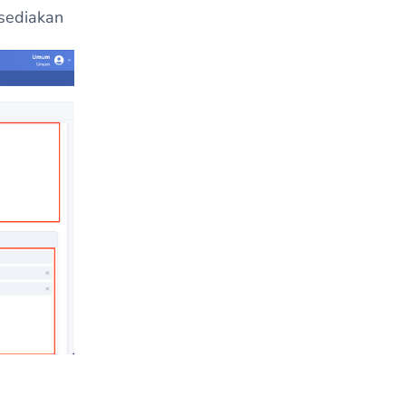
sediakan
n