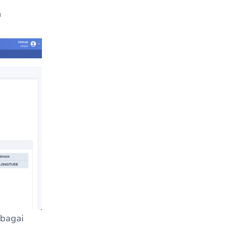
n
ebagai