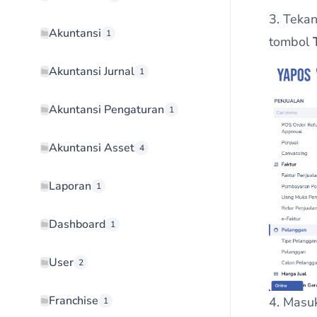
3. Teka
Akuntansi
1
tombol
Akuntansi Jurnal
1
Akuntansi Pengaturan
1
Akuntansi Asset
4
Laporan
1
Dashboard
1
User
2
Franchise
4. Masu
1