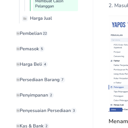
Membuat Calon
2. Masu
Pelanggan
Harga Jual
Pembelian
22
Pemasok
5
Harga Beli
4
Persediaan Barang
7
Penyimpanan
2
Penyesuaian Persediaan
3
Menamb
Kas & Bank
2