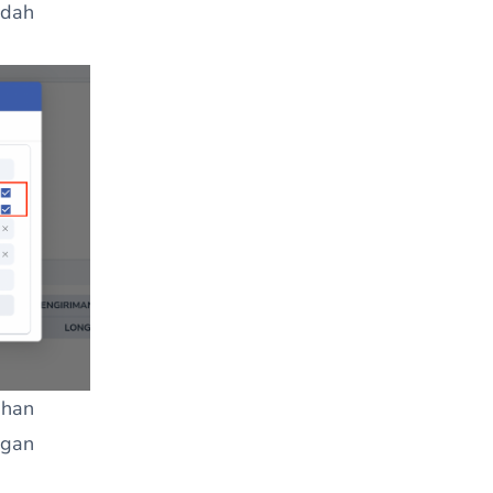
udah
ahan
ngan