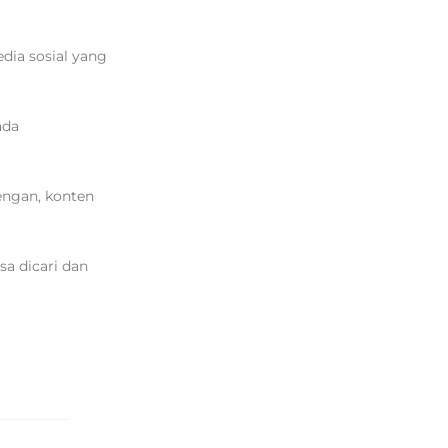
ia sosial yang
ada
dengan, konten
a dicari dan