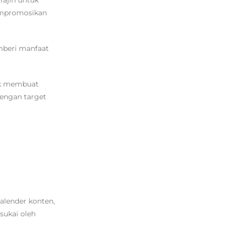
empromosikan
mberi manfaat
uk membuat
dengan target
alender konten,
ukai oleh