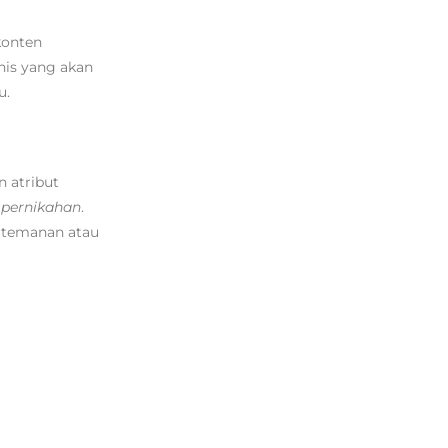
konten
nis yang akan
u.
 atribut
s pernikahan
.
rtemanan atau