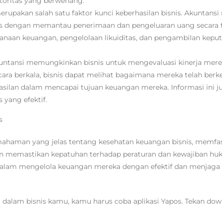
toritas yang berwenang.
erupakan salah satu faktor kunci keberhasilan bisnis. Akuntan
as dengan memantau penerimaan dan pengeluaran uang secara te
aan keuangan, pengelolaan likuiditas, dan pengambilan kepu
kuntansi memungkinkan bisnis untuk mengevaluasi kinerja mere
ara berkala, bisnis dapat melihat bagaimana mereka telah ber
asilan dalam mencapai tujuan keuangan mereka. Informasi ini j
yang efektif.
s
ahaman yang jelas tentang kesehatan keuangan bisnis, memfasi
an memastikan kepatuhan terhadap peraturan dan kewajiban hu
 dalam mengelola keuangan mereka dengan efektif dan menjaga 
 dalam bisnis kamu, kamu harus coba aplikasi Yapos. Tekan do