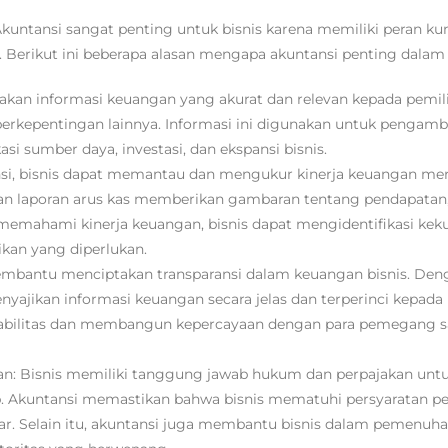
kuntansi sangat penting untuk bisnis karena memiliki peran ku
Berikut ini beberapa alasan mengapa akuntansi penting dalam k
an informasi keuangan yang akurat dan relevan kepada pemilik
berkepentingan lainnya. Informasi ini digunakan untuk pengamb
asi sumber daya, investasi, dan ekspansi bisnis.
nsi, bisnis dapat memantau dan mengukur kinerja keuangan mer
, dan laporan arus kas memberikan gambaran tentang pendapatan
n memahami kinerja keuangan, bisnis dapat mengidentifikasi kek
kan yang diperlukan.
membantu menciptakan transparansi dalam keuangan bisnis. De
enyajikan informasi keuangan secara jelas dan terperinci kepada
ntabilitas dan membangun kepercayaan dengan para pemegang s
: Bisnis memiliki tanggung jawab hukum dan perpajakan unt
p. Akuntansi memastikan bahwa bisnis mematuhi persyaratan pe
ar. Selain itu, akuntansi juga membantu bisnis dalam pemenuh