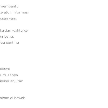
si membantu
ratur. Informasi
tusan yang
ka dari waktu ke
kembang,
uga penting
litasi
kum. Tanpa
keberlanjutan
wnload di bawah