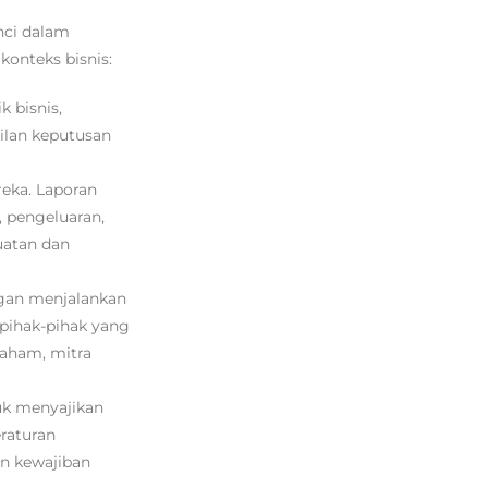
nci dalam
onteks bisnis:
 bisnis,
ilan keputusan
eka. Laporan
, pengeluaran,
uatan dan
ngan menjalankan
 pihak-pihak yang
aham, mitra
uk menyajikan
raturan
an kewajiban