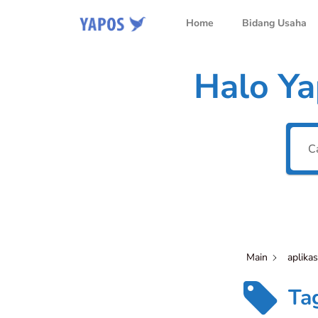
Home
Bidang Usaha
Halo Ya
Main
aplikas
Tag