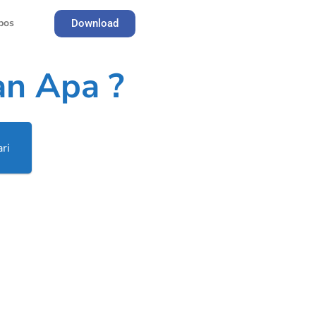
pos
Download
Register
an Apa ?
ri